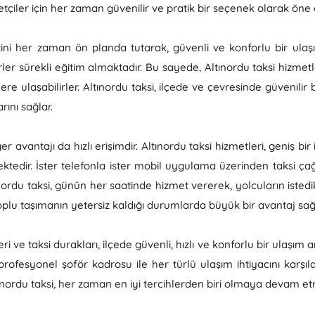
çiler için her zaman güvenilir ve pratik bir seçenek olarak öne ç
ini her zaman ön planda tutarak, güvenli ve konforlu bir ulaş
er sürekli eğitim almaktadır. Bu sayede, Altınordu taksi hizmetl
ere ulaşabilirler. Altınordu taksi, ilçede ve çevresinde güvenilir
ını sağlar.
r avantajı da hızlı erişimdir. Altınordu taksi hizmetleri, geniş bir
ektedir. İster telefonla ister mobil uygulama üzerinden taksi ç
ltınordu taksi, günün her saatinde hizmet vererek, yolcuların iste
oplu taşımanın yetersiz kaldığı durumlarda büyük bir avantaj sağ
i ve taksi durakları, ilçede güvenli, hızlı ve konforlu bir ulaşım 
profesyonel şoför kadrosu ile her türlü ulaşım ihtiyacını karşıl
ınordu taksi, her zaman en iyi tercihlerden biri olmaya devam et