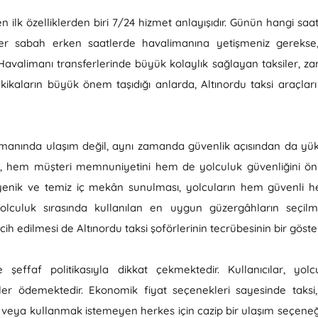
n ilk özelliklerden biri 7/24 hizmet anlayışıdır. Günün hangi saat
ister sabah erken saatlerde havalimanına yetişmeniz gerekse,
 Havalimanı transferlerinde büyük kolaylık sağlayan taksiler, za
kikaların büyük önem taşıdığı anlarda, Altınordu taksi araçları
amanında ulaşım değil, aynı zamanda güvenlik açısından da yüks
r, hem müşteri memnuniyetini hem de yolculuk güvenliğini ön 
jyenik ve temiz iç mekân sunulması, yolcuların hem güvenli h
olculuk sırasında kullanılan en uygun güzergâhların seçil
cih edilmesi de Altınordu taksi şoförlerinin tecrübesinin bir göster
e şeffaf politikasıyla dikkat çekmektedir. Kullanıcılar, yol
er ödemektedir. Ekonomik fiyat seçenekleri sayesinde taksi,
veya kullanmak istemeyen herkes için cazip bir ulaşım seçeneği