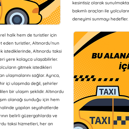
kesintisiz olarak sunulmakta
bakımlı araçları ile yolcular
deneyimi sunmayı hedefler.​
el halk hem de turistler için
et eden turistler, Altınordu’nun
k istediklerinde, Altınordu taksi
ri yere kolayca ulaşabilirler.
olcuların gitmek istedikleri
an ulaşmalarını sağlar. Ayrıca,
hir içi ulaşımda değil, şehirler
len bir ulaşım şeklidir. Altınordu
laşım olanağı sunduğu için hem
halinde yapılan seyahatlerde
arının belirli güzergahlarda ve
rdu taksi hizmetleri, her an