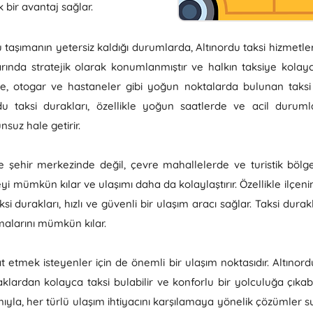
 bir avantaj sağlar.
 taşımanın yetersiz kaldığı durumlarda, Altınordu taksi hizmetler
alarında stratejik olarak konumlanmıştır ve halkın taksiye kolayc
de, otogar ve hastaneler gibi yoğun noktalarda bulunan taksi
du taksi durakları, özellikle yoğun saatlerde ve acil duruml
nsuz hale getirir.
ece şehir merkezinde değil, çevre mahallelerde ve turistik bö
yi mümkün kılar ve ulaşımı daha da kolaylaştırır. Özellikle ilçe
i durakları, hızlı ve güvenli bir ulaşım aracı sağlar. Taksi durak
lmalarını mümkün kılar.
at etmek isteyenler için de önemli bir ulaşım noktasıdır. Altıno
lardan kolayca taksi bulabilir ve konforlu bir yolculuğa çıkabili
ıyla, her türlü ulaşım ihtiyacını karşılamaya yönelik çözümler su