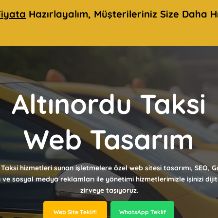
iyata
Hazırlayalım, Müşterileriniz Size Daha Hı
Altınordu Taksi
Web Tasarım
 Taksi hizmetleri sunan işletmelere özel web sitesi tasarımı, SEO, 
ı ve sosyal medya reklamları ile yönetimi hizmetlerimizle işinizi dij
zirveye taşıyoruz.
Web Site Teklifi
WhatsApp Teklif